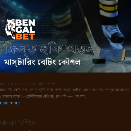
ফিল্ড হকি অডস-মাস্টারিং বেটিং কৌশল
ফিল্ড হকি একটি খেলা যেখানে প্রতি দলের সদস্য সংখ্যা এগারো এবং এতে একটি বল ব্যবহৃত হয় যার
গোলাকার ত্বক ২৩ সেন্টিমিটারের বেশি নয় এবং এটি ১০০ গজ বাই...
read more
সাধারণ বৈশিষ্ট্য