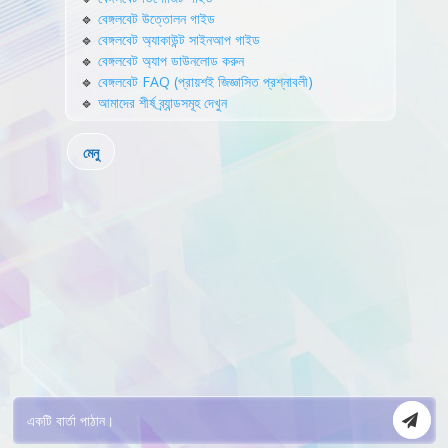
আমাদের সম্পর্কে
🔹
বেঙ্গলবেট উত্তোলন গাইড
🔹
বেঙ্গলবেট অ্যাকাউন্ট সাইনআপ গাইড
নিরাপত্তা
🔹
বেঙ্গলবেট অ্যাপ ডাউনলোড করুন
েওয়াইসি নীতি
🔹
বেঙ্গলবেট FAQ (প্রায়শই জিজ্ঞাসিত প্রশ্নাবলী)
🔹
আমাদের শীর্ষ ব্র্যান্ডসমূহ দেখুন
গোপনীয়তা নীতি
শর্তাবলী
মেনু
দায়িত্বশীল গেম্বলিং
শুধুমাত্র ১৮ বছর এবং তার বেশি বয়সের জন্য
এন্টি-মানি লন্ডারিং নীতি
Bengalbet © 2024 All Rights Reserved.
ঠিকানাঃ
দক্ষিণ বাড্ডা, ঢাকা 1212, বাংলাদেশ
ইমেলঃ
support@bengalbet99.com
ফোন নম্বরঃ
+88001711146770