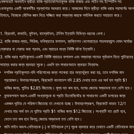
বেঙ্গলবেটে অনলাইন ক্রীড়া বাজি প্রতিযোগিতামূলক বাজি বাজার এবং লাইন সহ ইস্পোর্টস সহ
খেলাধুলার একটি আকর্ষণীয় গ্রন্থাগার সরবরাহ করে। আজকের দিনে ক্রীড়া বাজি ধরার পরামর্শের অংশ
হিসাবে, নিজেকে মৌলিক জ্ঞান দিয়ে সজ্জিত করা সম্ভাব্য জয়কে সর্বাধিক করতে সহায়তা করে।
ক্রিকেট, কাবাডি, ফুটবল, বাস্কেটবল, টেনিস ইত্যাদি বিভিন্ন ধরনের খেলা।
বাজি বাজার-ম্যাচ, সিরিজ, ভবিষ্যতের ফলাফল, ব্যক্তিগত খেলোয়াড়ের পারফরম্যান্স যেমন সর্বোচ্চ
স্কোরার বা স্কোর করা প্রথম, এবং ম্যাচের মধ্যে নির্দিষ্ট ঘটনা ইত্যাদি।
বাজি ধরার প্রতিকূলতা-একটি নির্দিষ্ট ম্যাচের ফলাফল এবং সম্ভাব্য লাভের পূর্বাভাস দিতে পান্টারদের
সাহায্য করার জন্য ব্যবহৃত সূচক। এগুলি হল সাধারণভাবে ব্যবহৃত বিন্যাসঃ
দশমিক প্রতিকূলতা-যদি পরিশোধের জন্য শতকরা হার অন্তর্ভুক্ত করা হয়, তবে দশমিক মান
প্রয়োজন। উদাহরণস্বরূপ, ক্রিকেটে বাংলাদেশ যদি 2.85 দেখায় তবে এর অর্থ হল প্রতি $1
বাজির জন্য, পান্টার $2.85 জিতেছে। মূল্য যত কম হবে, দলের জেতার সম্ভাবনা তত বেশি হবে।
ফ্র্যাকশনাল অডস-একটি সংখ্যাসূচক বা প্রতি ডিনোমিনেটর বা সাধারণত একটি ডলারের জন্য
একজন পান্টার যে পরিমাণ জিতেছে তা দেখানো হচ্ছে। উদাহরণস্বরূপ, ক্রিকেটে ভারত 12/1
দেখায় যার অর্থ হল যে পান্টার প্রতি $1 বাজির জন্য $12 জিতেছে। সংখ্যাটি যত ছোট হবে,
বেতন তত কম হবে কিন্তু জেতার সম্ভাবনা তত বেশি হবে।
মানি লাইন অডস-নেতিবাচক (-) বা ইতিবাচক (+) সূচক ব্যবহার করে যেখানে একটি নেতিবাচক মান