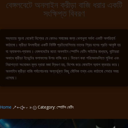
বেঙ্গলবেটে অনলাইন ক্রীড়া বাজি ধরার একটি
সংক্ষিপ্ত বিবরণ
সভ্যতার সূচনা থেকেই বিশ্বের যে কোনও সমাজের জন্য খেলাধুলা সর্বদা একটি অপরিহার্য
কাঠামো। ক্রীড়া উৎসাহীরা একটি নির্দিষ্ট প্রতিযোগিতায় তাদের প্রিয় দলের প্রতি আকৃষ্ট হয়
যা অ্যাকশন-প্যাকড। বেঙ্গলবেটের মতো অনলাইন স্পোর্টস বেটিং সাইটের মাধ্যমে, পান্টাররা
অবাধে ক্রীড়া ইভেন্টের ফলাফলের উপর বাজি ধরে। বিতরণ করা পরিষেবাগুলিতে সুবিধা এবং
নিরাপত্তা সংযোজন মূল্য দ্বারা মজা দ্বিগুণ হয়, বিশেষ করে মোবাইল অ্যাপ ব্যবহার করে।
অনলাইন ক্রীড়া বাজি পর্যালোচনার অন্তর্ভুক্ত কিছু মৌলিক তথ্য এবং কাঠামো শেখার সময়
এসেছে।
Home
Category: স্পোর্টস বেটিং
&#x39;