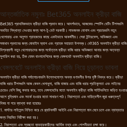
আন্তর্জাতিক নমুনাঃ Bet365 অনলাইন ক্রীড়া বাজি
Bet365 প্রাথমিকভাবে ক্রীড়া বাজি প্রদান করে। আদর্শভাবে, আজকের স্পোর্টস বেটিং টিপসগুলি
অবহিত সিদ্ধান্ত নেওয়ার জন্য আপ-টু-ডেট দরকারী। লাভজনক বোনাস এবং প্রচারগুলি নতুন
খেলোয়াড় এবং অনুগত গ্রাহকদের কাছে একইভাবে আকর্ষণীয়। সেরা ইন্টারফেস, অভিজ্ঞতা এবং
সমাধান প্রদানের জন্য মোবাইল অ্যাপ এবং গ্রাহক সহায়তা উপলব্ধ। বেট365 অনলাইন ক্রীড়া বাজি
বিশ্বব্যাপী নতুন খেলোয়াড়দের জন্য সর্বোত্তম ক্রীড়া বাজি ধরার অভিজ্ঞতা আনার জন্য অত্যন্ত
সুপারিশ করা হয়, ঠিক যেমন বাংলাদেশিদের জন্য বেঙ্গলবেট অনলাইন ক্রীড়া বাজি।
বেঙ্গলবেটে অনলাইন ক্রীড়া বাজি নিয়ে চূড়ান্ত ভাবনা
অনলাইন ক্রীড়া বাজি পর্যালোচনাগুলি উল্লেখযোগ্য অনন্য গুণাবলীর উপর দৃষ্টি নিবদ্ধ করে। ক্রীড়া
বাজি ধরার টিপসগুলি আজ কেবল খেলাধুলা, বাজি বাজার এবং বাজি ধরার প্রতিকূলতা এবং লাইনের
চেয়েও বেশি কিছু কভার করে, তবে বেঙ্গলবেটের মতো অনলাইন ক্রীড়া বাজি সাইটগুলিতে জড়িত হওয়ার
আগে বুদ্ধিমান এবং সতর্ক হওয়ার মতো সাধারণ পাঠ। নিরাপত্তা এবং দায়িত্বশীল জুয়া গুরুত্বপূর্ণ
বিষয় যা পরে ব্যাখ্যা করা হয়েছেঃ
মাস্টার লাইসেন্স নিশ্চিত করে যে প্ল্যাটফর্মটি আইনি এবং নিরাপত্তা মান মেনে চলে এবং ন্যায্যতার
জন্য নিয়মিত নিরীক্ষা করা হয়।
নিরাপত্তা এবং স্বচ্ছতা ব্যবহারকারীদের আর্থিক তথ্য এবং গোপনীয়তা রক্ষা করে।